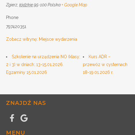
Zgierz
,
łódzkie
95-100
Polska
+ Google Map
Phone
797420351
Zobacz witrynę: Miejsce wydarzenia
Szkolenie na urządzenia NO (klasy:
Kurs ADR –
2 i 3) w dniach: 13-15.01.2026.
przewóz w cysternach
Egzaminy 15.01.2026
18-19.01.2026 r.
ZNAJDŹ NAS
MENU