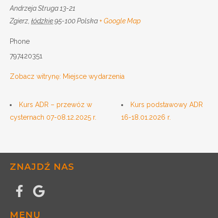
Andrzeja Struga 13-21
Zgierz
,
łódzkie
95-100
Polska
+ Google Map
Phone
797420351
Zobacz witrynę: Miejsce wydarzenia
Kurs ADR – przewóz w
Kurs podstawowy ADR
cysternach 07-08.12.2025 r.
16-18.01.2026 r.
ZNAJDŹ NAS
MENU